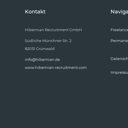
Kontakt
Naviga
Hibernian Recruitment GmbH
Freelanc
Südliche Münchner Str. 2
Permane
82031 Grünwald
Datensc
info@hibernian.de
www.hibernian-recruitment.com
Impress