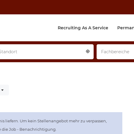
Recruiting As A Service
Perman
Standort
Fachbereiche
is liefern. Um kein Stellenangebot mehr zu verpassen,
ie die Job - Benachrichtigung.