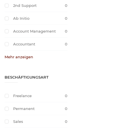
2nd Support
0
Ab Initio
0
Account Management
0
Accountant
0
Mehr anzeigen
BESCHÄFTIGUNGSART
Freelance
0
Permanent
0
Sales
0