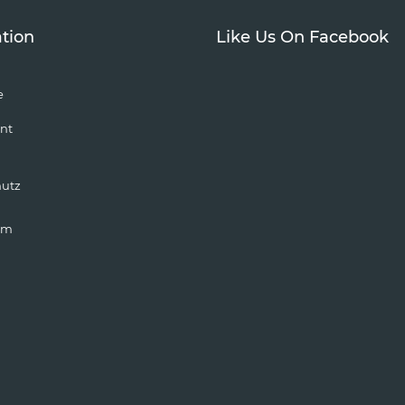
tion
Like Us On Facebook
e
nt
hutz
um