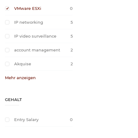
VMware ESXi
0
IP networking
5
IP video surveillance
5
account management
2
Akquise
2
Mehr anzeigen
GEHALT
Entry Salary
0