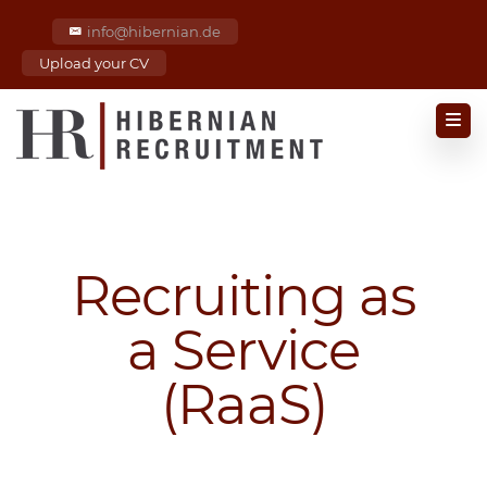
info@hibernian.de
Upload your CV
Recruiting as
a Service
(RaaS)