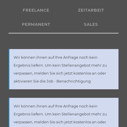
FREELANCE
ZEITARBEIT
PERMANENT
SALES
Wir können ihnen auf Ihre Anfrage noch kein
Ergebnis liefern. Um kein Stellenangebot mehr zu
verpassen, melden Sie sich jetzt kostenlos an oder
aktivieren Sie die Job - Benachrichtigung.
Wir können ihnen auf Ihre Anfrage noch kein
Ergebnis liefern. Um kein Stellenangebot mehr zu
verpassen, melden Sie sich jetzt kostenlos an oder