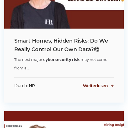
Smart Homes, Hidden Risks: Do We
Really Control Our Own Data?🤔
The next major 𝗰𝘆𝗯𝗲𝗿𝘀𝗲𝗰𝘂𝗿𝗶𝘁𝘆 𝗿𝗶𝘀𝗸 may not come
from a…
Durch:
HR
Weiterlesen