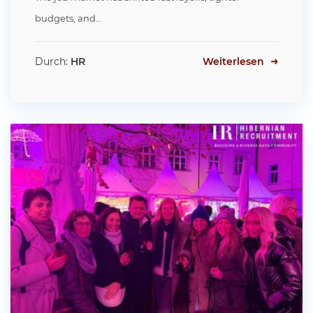
budgets, and…
Durch:
HR
Weiterlesen