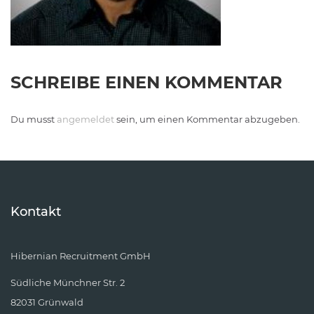
SCHREIBE EINEN KOMMENTAR
Du musst
angemeldet
sein, um einen Kommentar abzugeben.
Kontakt
Hibernian Recruitment GmbH
Südliche Münchner Str. 2
82031 Grünwald