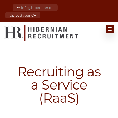
info@hibernian.de
Upload your CV
Recruiting as
a Service
(RaaS)