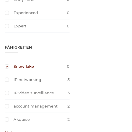
Experienced
0
Expert
0
FÄHIGKEITEN
Snowflake
0
IP networking
5
IP video surveillance
5
account management
2
Akquise
2