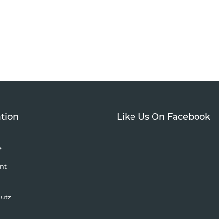
tion
Like Us On Facebook
e
nt
hutz