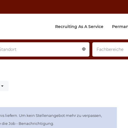
Recruiting As A Service
Perman
Standort
Fachbereiche
is liefern. Um kein Stellenangebot mehr zu verpassen,
ie die Job - Benachrichtigung.