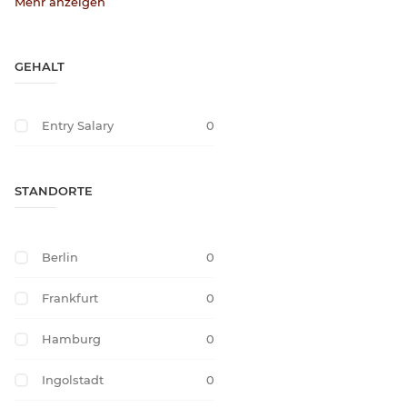
Mehr anzeigen
GEHALT
Entry Salary
0
STANDORTE
Berlin
0
Frankfurt
0
Hamburg
0
Ingolstadt
0