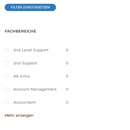
FILTER ZURÜCKSETZEN
FACHBEREICHE
2nd Level Support
0
2nd Support
0
Ab Initio
0
Account Management
0
Accountant
0
Mehr anzeigen