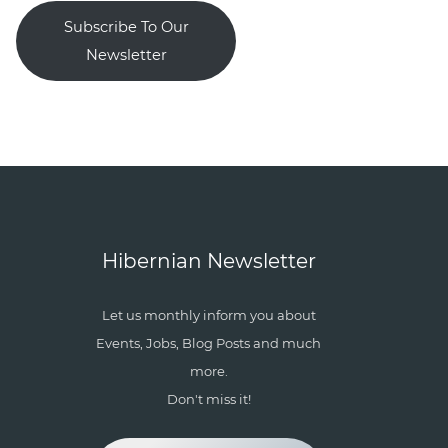
Subscribe To Our
Newsletter
Hibernian Newsletter
Let us monthly inform you about
Events, Jobs, Blog Posts and much
more.
Don't miss it!