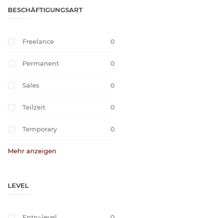
BESCHÄFTIGUNGSART
Freelance
0
Permanent
0
Sales
0
Teilzeit
0
Temporary
0
Mehr anzeigen
LEVEL
Entry-level
0