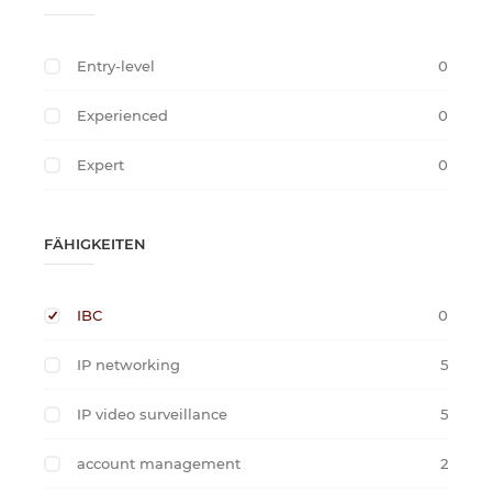
Entry-level
0
Experienced
0
Expert
0
FÄHIGKEITEN
IBC
0
IP networking
5
IP video surveillance
5
account management
2