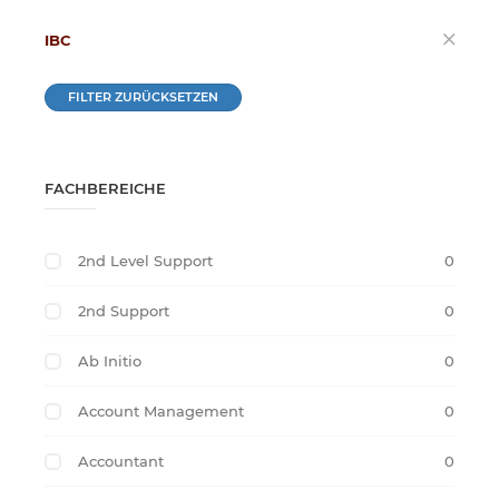
IBC
FILTER ZURÜCKSETZEN
FACHBEREICHE
2nd Level Support
0
2nd Support
0
Ab Initio
0
Account Management
0
Accountant
0