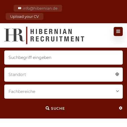
info@hibernian.de
Upload your CV
Standort
Fachbereiche
SUCHE