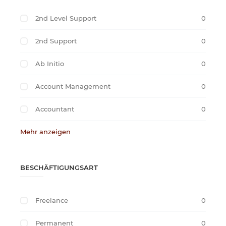
2nd Level Support
0
2nd Support
0
Ab Initio
0
Account Management
0
Accountant
0
Mehr anzeigen
BESCHÄFTIGUNGSART
Freelance
0
Permanent
0