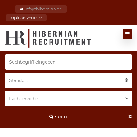
info@hibernian.de
Upload your CV
Standort
Fachbereiche
SUCHE