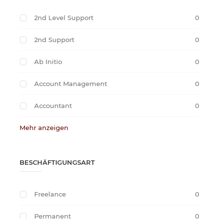
2nd Level Support
0
2nd Support
0
Ab Initio
0
Account Management
0
Accountant
0
Mehr anzeigen
BESCHÄFTIGUNGSART
Freelance
0
Permanent
0