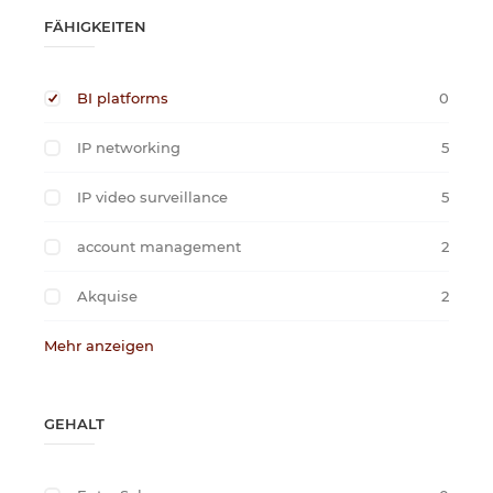
FÄHIGKEITEN
BI platforms
0
IP networking
5
IP video surveillance
5
account management
2
Akquise
2
Mehr anzeigen
GEHALT