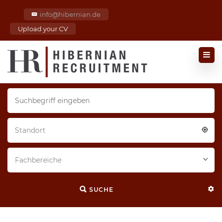
info@hibernian.de
Upload your CV
Standort
Fachbereiche
SUCHE