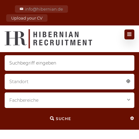
info@hibernian.de
Upload your CV
Standort
Fachbereiche
SUCHE