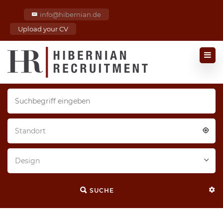
info@hibernian.de
Upload your CV
Standort
Design
SUCHE