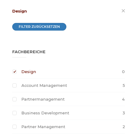
Design
FILTER ZURÜCKSETZEN
FACHBEREICHE
Design
0
Account Management
5
Partnermanagement
4
Business Development
3
Partner Management
2