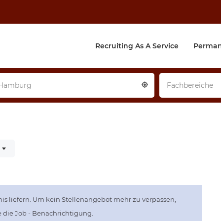
Recruiting As A Service
Perman
Hamburg
Fachbereiche
is liefern. Um kein Stellenangebot mehr zu verpassen,
ie die Job - Benachrichtigung.