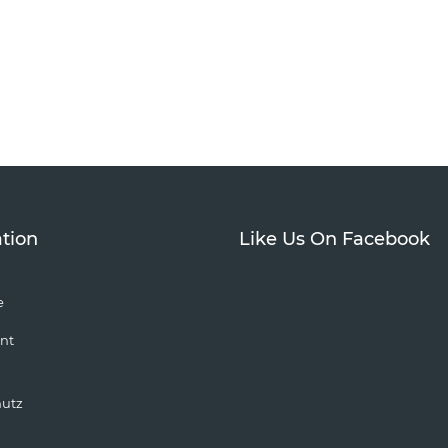
tion
Like Us On Facebook
e
nt
hutz