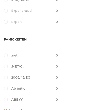
Experienced
0
Expert
0
FÄHIGKEITEN
.net
0
.NET/C#
0
2006/42/EG
0
Ab initio
0
ABBYY
0