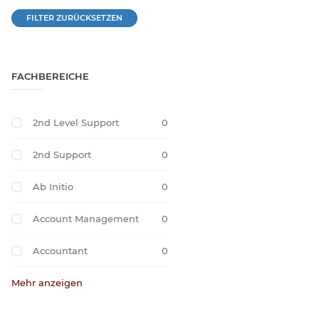
FILTER ZURÜCKSETZEN
FACHBEREICHE
2nd Level Support
0
2nd Support
0
Ab Initio
0
Account Management
0
Accountant
0
Mehr anzeigen