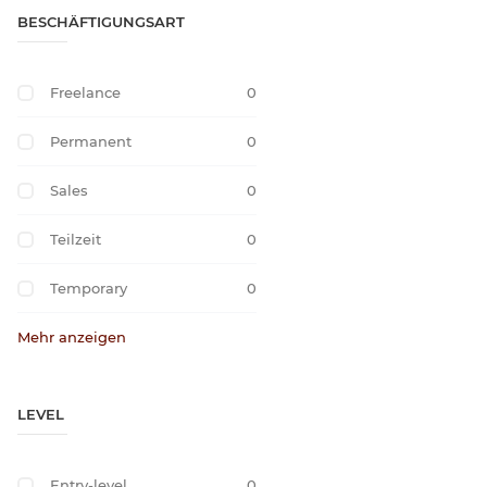
BESCHÄFTIGUNGSART
Freelance
0
Permanent
0
Sales
0
Teilzeit
0
Temporary
0
Mehr anzeigen
LEVEL
Entry-level
0