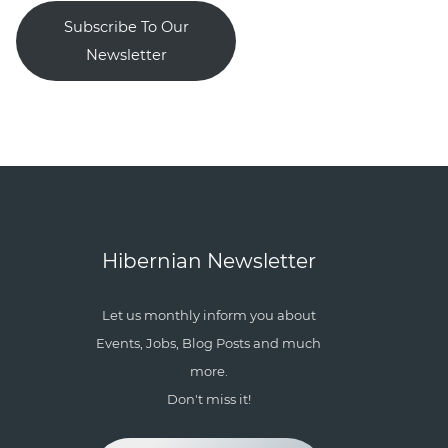
Subscribe To Our
Newsletter
Hibernian Newsletter
Let us monthly inform you about
Events, Jobs, Blog Posts and much
more.
Don't miss it!